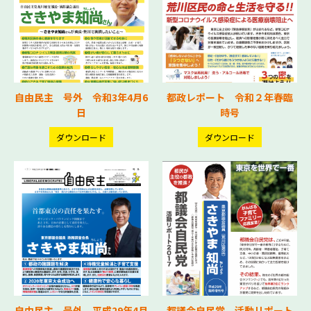
自由民主 号外 令和3年4月6
都政レポート 令和２年春臨
日
時号
ダウンロード
ダウンロード
自由民主 号外 平成29年4月
都議会自民党 活動リポート