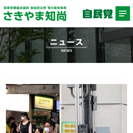
ニ
ュ
ー
ス