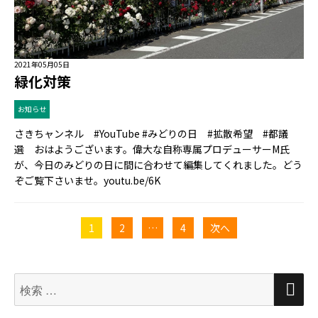
2021年05月05日
緑化対策
お知らせ
さきちャンネル #YouTube #みどりの日 #拡散希望 #都議
選 おはようございます。偉大な自称専属プロデューサーM氏
が、今日のみどりの日に間に合わせて編集してくれました。どう
ぞご覧下さいませ。youtu.be/6K
投
ペ
1
ペ
2
…
ペ
4
次へ
稿
ー
ー
ー
ジ
ジ
ジ
ナ
検
検
索
ビ
索
対