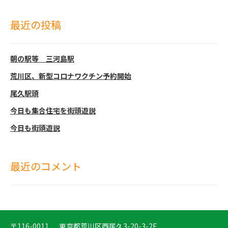
ゲ
象:
ー
最近の投稿
シ
ョ
朝の駅等 三河島駅
ン
荒川区、新型コロナワクチン予約開始
尾久駅頭
今日も集合住宅を街頭遊説
今日も街頭遊説
最近のコメント
〒116-0011
東京都荒川区西尾久3-20-3-2F