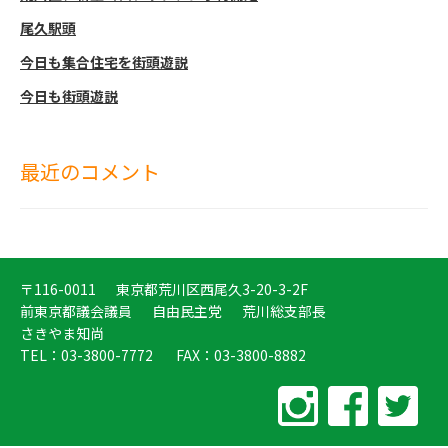
尾久駅頭
今日も集合住宅を街頭遊説
今日も街頭遊説
最近のコメント
〒116-0011
東京都荒川区西尾久3-20-3-2F
前東京都議会議員
自由民主党
荒川総支部長
さきやま知尚
TEL：03-3800-7772
FAX：03-3800-8882