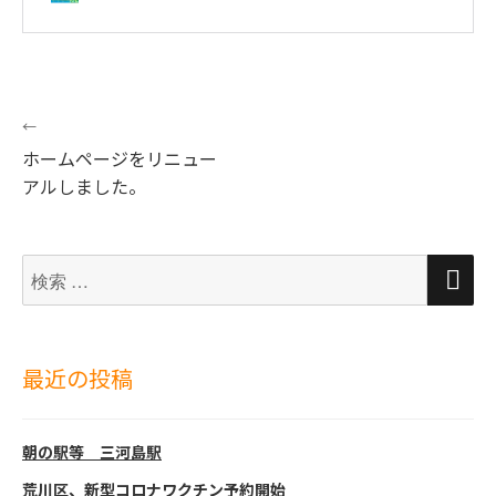
投
←
次
ホームページをリニュー
稿
の
アルしました。
ナ
投
ビ
稿:
検
検
ゲ
索
索
ー
対
象:
シ
最近の投稿
ョ
ン
朝の駅等 三河島駅
荒川区、新型コロナワクチン予約開始