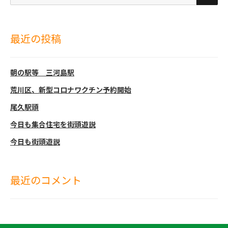
稿:
ゲ
対
ー
象:
シ
最近の投稿
ョ
ン
朝の駅等 三河島駅
荒川区、新型コロナワクチン予約開始
尾久駅頭
今日も集合住宅を街頭遊説
今日も街頭遊説
最近のコメント