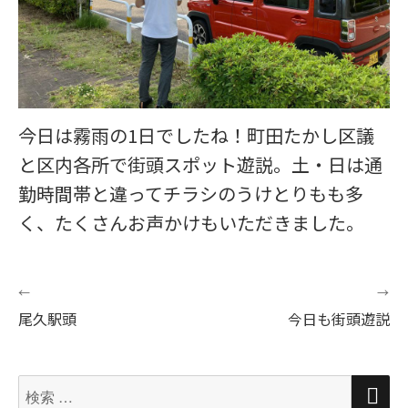
今日は霧雨の1日でしたね！町田たかし区議
と区内各所で街頭スポット遊説。土・日は通
勤時間帯と違ってチラシのうけとりもも多
く、たくさんお声かけもいただきました。
投
←
→
次
尾久駅頭
過
今日も街頭遊説
稿
の
去
ナ
投
の
ビ
検
稿:
検
投
索
索